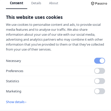
Consent
Details
About
Körkortskalkylator
This website uses cookies
Hitta rätt trafikskola för dig.
We use cookies to personalise content and ads, to provide social
media features and to analyse our traffic. We also share
information about your use of our site with our social media,
UTFORSKA
advertising and analytics partners who may combine it with other
information that you’ve provided to them or that they’ve collected
Jämför trafikskolor
from your use of their services.
Kalkylator
Trafikskolor
Necessary
Guider & Teori
Preferences
Körkortsfrågor
Statistics
Vägmärken
Marketing
MER
Show details ›
Halkbanor
Lokala guider