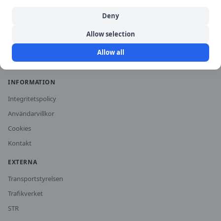
Historiska priser
Deny
För trafikskolor
Allow selection
Om oss
Allow all
Vanliga frågor
INFORMATION
Integritetspolicy
Användarvillkor
Cookies
Kontakt
EXTERNA
Transportstyrelsen
Trafikverket
STR