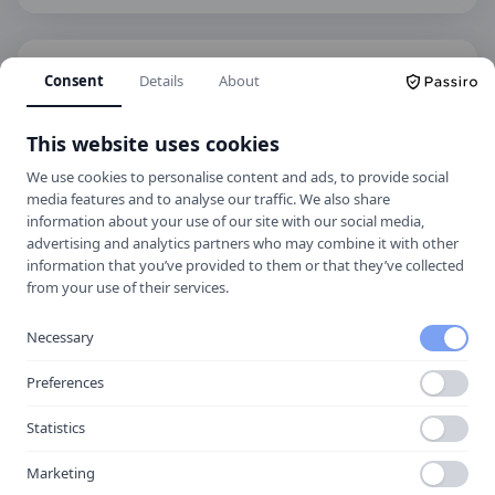
Spara som kontakt
Consent
Details
About
Spara i telefonboken
This website uses cookies
Laddar ner ett kontaktkort som du kan lägga
till
Valbo Körkortsutbildning AB
som kontakt
We use cookies to personalise content and ads, to provide social
med.
media features and to analyse our traffic. We also share
information about your use of our site with our social media,
advertising and analytics partners who may combine it with other
information that you’ve provided to them or that they’ve collected
Hitta hit
from your use of their services.
Necessary
Preferences
Statistics
Marketing