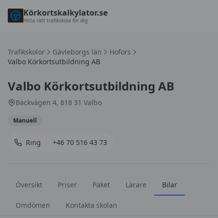
Körkortskalkylator.se
Hitta rätt trafikskola för dig
Trafikskolor
Gävleborgs län
Hofors
Valbo Körkortsutbildning AB
Valbo Körkortsutbildning AB
Bäckvägen 4, 818 31 Valbo
Manuell
Ring
|
+46 70 516 43 73
Översikt
Priser
Paket
Lärare
Bilar
Omdömen
Kontakta skolan