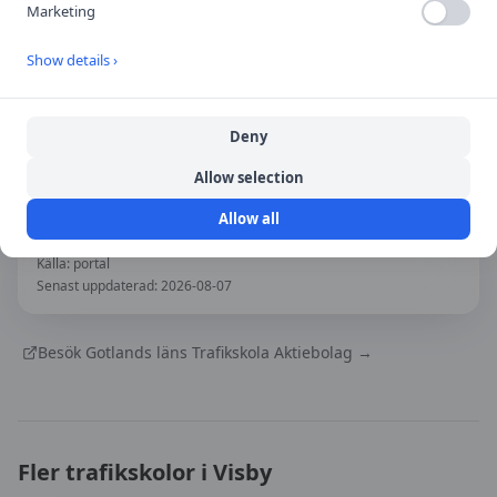
Marketing
Show details ›
Deny
Öppna i Google Maps
Allow selection
Allow all
Källa:
portal
Senast uppdaterad:
2026-08-07
Besök
Gotlands läns Trafikskola Aktiebolag
→
Fler trafikskolor i
Visby