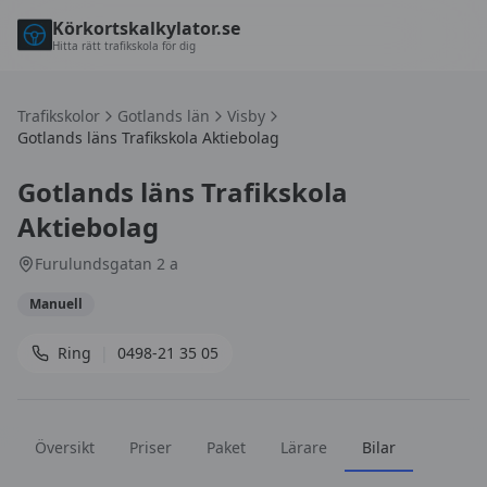
Körkortskalkylator.se
Hitta rätt trafikskola för dig
Trafikskolor
Gotlands län
Visby
Gotlands läns Trafikskola Aktiebolag
Gotlands läns Trafikskola
Aktiebolag
Furulundsgatan 2 a
Manuell
Ring
|
0498-21 35 05
Översikt
Priser
Paket
Lärare
Bilar