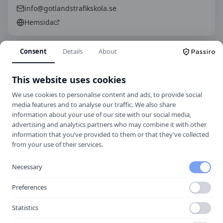
info@gotlandstrafikskola.se
Hemsida
Consent
Details
About
Spara som kontakt
Spara i telefonboken
This website uses cookies
Laddar ner ett kontaktkort som du kan lägga
We use cookies to personalise content and ads, to provide social
till
Gotlands läns Trafikskola Aktiebolag
som
media features and to analyse our traffic. We also share
kontakt med.
information about your use of our site with our social media,
advertising and analytics partners who may combine it with other
information that you’ve provided to them or that they’ve collected
from your use of their services.
Hitta hit
Necessary
Preferences
Statistics