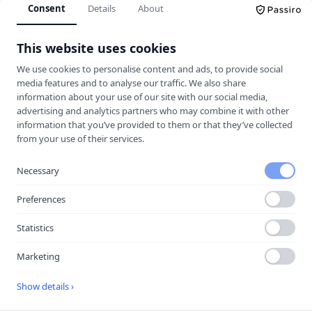
Consent
Details
About
Körkortskalkylator
This website uses cookies
Hitta rätt trafikskola för dig.
We use cookies to personalise content and ads, to provide social
media features and to analyse our traffic. We also share
information about your use of our site with our social media,
UTFORSKA
advertising and analytics partners who may combine it with other
information that you’ve provided to them or that they’ve collected
Jämför trafikskolor
from your use of their services.
Kalkylator
Trafikskolor
Necessary
Guider & Teori
Preferences
Körkortsfrågor
Statistics
Vägmärken
Marketing
MER
Show details ›
Halkbanor
Lokala guider