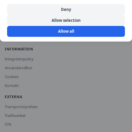
Historiska priser
Deny
För trafikskolor
Allow selection
Om oss
Allow all
Vanliga frågor
INFORMATION
Integritetspolicy
Användarvillkor
Cookies
Kontakt
EXTERNA
Transportstyrelsen
Trafikverket
STR