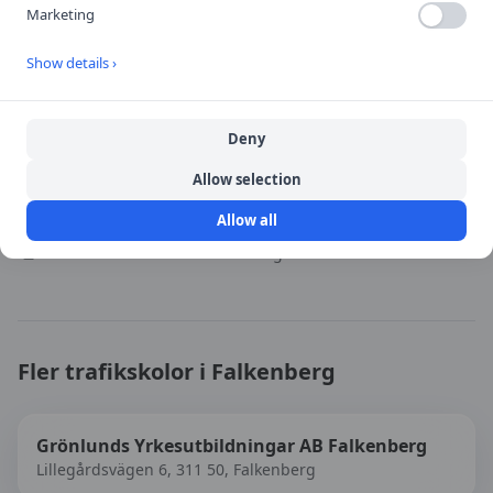
Marketing
Show details ›
Öppna i Google Maps
Deny
Källa:
portal
Allow selection
Senast uppdaterad:
2026-08-08
Allow all
Besök
POS Trafikskola Falkenberg
→
Fler trafikskolor i
Falkenberg
Grönlunds Yrkesutbildningar AB Falkenberg
Lillegårdsvägen 6, 311 50, Falkenberg