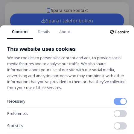
Spara som kontakt
Spara i telefonboken
Laddar ner ett kontaktkort som du kan lägga
Consent
Details
About
till
POS Trafikskola Falkenberg
som kontakt
med.
This website uses cookies
We use cookies to personalise content and ads, to provide social
media features and to analyse our traffic. We also share
Hitta hit
information about your use of our site with our social media,
advertising and analytics partners who may combine it with other
information that you’ve provided to them or that they’ve collected
from your use of their services.
Necessary
Preferences
Statistics