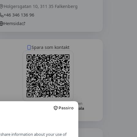
Holgersgatan 10, 311 35 Falkenberg
+46 346 136 96
Hemsida
Spara som kontakt
Skanna med mobilkameran — telefonen
frågar om du vill lägga till
POS Trafikskola
Falkenberg
som kontakt.
o share information about your use of