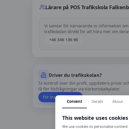
Lärare på
POS Trafikskola Falken
Vi samlar för närvarande in information om
trafikskolan direkt för att höra mer om der
+46 346 136 96
Driver du trafikskolan?
Ta kontroll över din profil, uppdatera priser oc
få fler förfrågningar via Körkortskalkylator.
För trafikskolor
Consent
Details
About
This website uses cookies
We use cookies to personalise content a