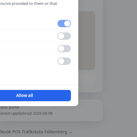
Hitta hit
 you’ve provided to them or that
Öppna i Google Maps
Allow all
Källa:
portal
Senast uppdaterad:
2026-08-08
Besök
POS Trafikskola Falkenberg
→