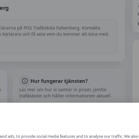
berg
 lärarna på
POS Trafikskola Falkenberg
. Kontakta
as körlärare och få veta vem du kommer att köra med.
Hur fungerar tjänsten?
h
Läs mer om hur vi samlar in priser, jämför
trafikskolor och håller informationen aktuell.
Om vårt arbete
nd ads, to provide social media features and to analyse our traffic. We als