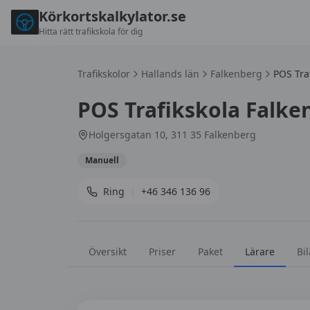
Körkortskalkylator.se
Hitta rätt trafikskola för dig
Trafikskolor
Hallands län
Falkenberg
POS Tra
POS Trafikskola Falke
Holgersgatan 10, 311 35 Falkenberg
Manuell
Ring
|
+46 346 136 96
Översikt
Priser
Paket
Lärare
Bil
Lärare på
POS Trafikskola Falkenberg