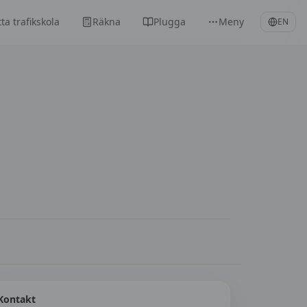
tta trafikskola
Räkna
Plugga
Meny
EN
Kontakt