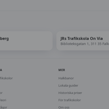
nberg
JRs Trafikskola On Via
Biblioteksgatan 1, 311 35 Fal
KA
MER
fikskolor
Halkbanor
Lokala guider
or
Historiska priser
Teori
För trafikskolor
rågor
Om oss