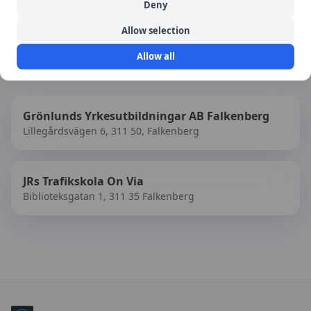
Deny
Allow selection
Allow all
Fler trafikskolor i
Falkenberg
Grönlunds Yrkesutbildningar AB Falkenberg
Lillegårdsvägen 6, 311 50, Falkenberg
JRs Trafikskola On Via
Biblioteksgatan 1, 311 35 Falkenberg