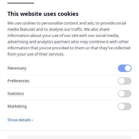
This website uses cookies
We use cookies to personalise content and ads, to provide social
media features and to analyse our traffic. We also share
information about your use of our site with our social media,
advertising and analytics partners who may combine it with other
information that you’ve provided to them or that they’ve collected
from your use of their services.
Necessary
Preferences
Öppna i Google Maps
Statistics
Marketing
Källa:
portal
Senast uppdaterad:
2026-08-09
Show details ›
Besök
YrkesAkademin Falkenberg
→