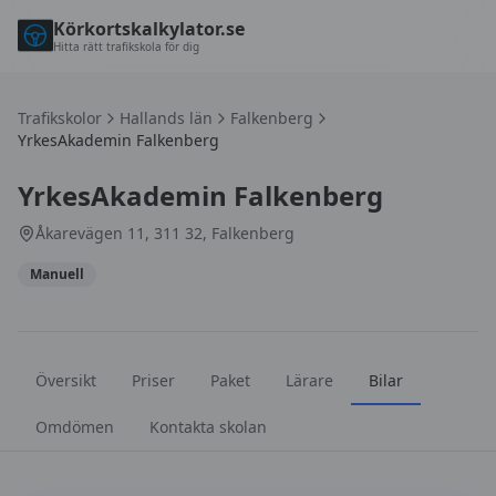
Körkortskalkylator.se
Hitta rätt trafikskola för dig
Trafikskolor
Hallands län
Falkenberg
YrkesAkademin Falkenberg
YrkesAkademin Falkenberg
Åkarevägen 11, 311 32, Falkenberg
Manuell
Översikt
Priser
Paket
Lärare
Bilar
Omdömen
Kontakta skolan
Bilar hos
YrkesAkademin Falkenberg