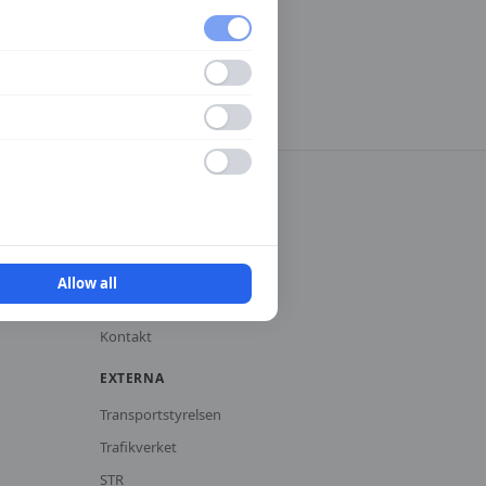
INFORMATION
Integritetspolicy
Användarvillkor
Allow all
Cookies
Kontakt
EXTERNA
Transportstyrelsen
Trafikverket
STR