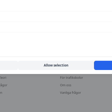
KA
MER
fikskolor
Halkbanor
Lokala guider
Allow selection
or
Historiska priser
Teori
För trafikskolor
rågor
Om oss
en
Vanliga frågor