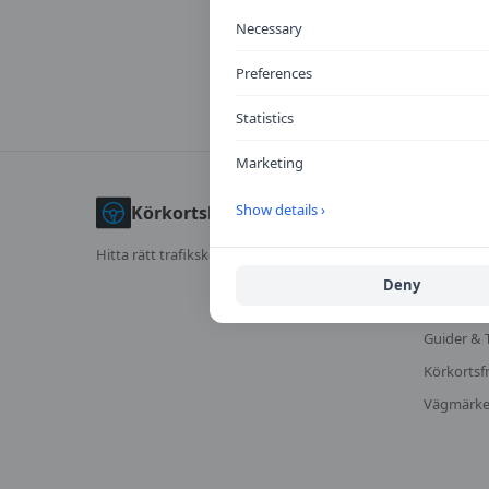
Necessary
Preferences
Statistics
Marketing
UTFORS
Show details ›
Körkortskalkylator
Jämför tra
Hitta rätt trafikskola för dig.
Kalkylator
Deny
Trafikskol
Guider & 
Körkortsf
Vägmärk