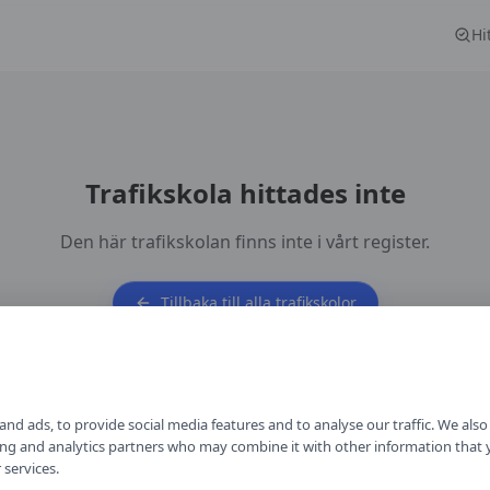
Hi
Trafikskola hittades inte
Den här trafikskolan finns inte i vårt register.
Tillbaka till alla trafikskolor
nd ads, to provide social media features and to analyse our traffic. We als
ising and analytics partners who may combine it with other information that
 services.