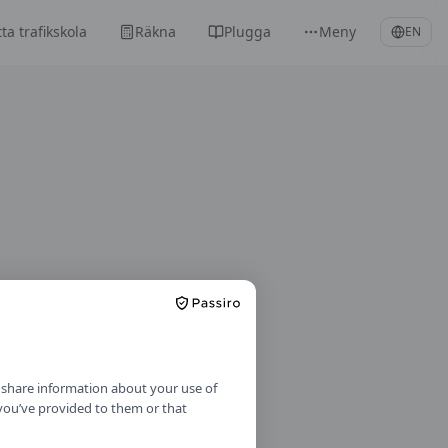
tta trafikskola
Räkna
Plugga
Meny
EN
o share information about your use of
 you’ve provided to them or that