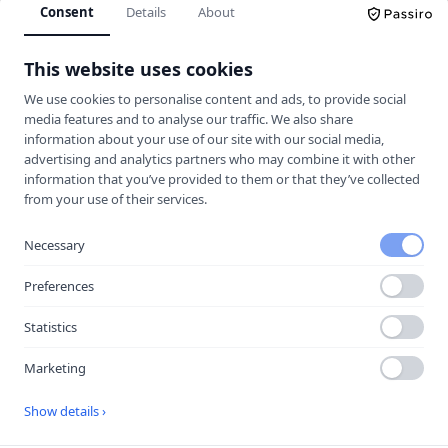
Consent
Details
About
Körkortskalkylator
This website uses cookies
Hitta rätt trafikskola för dig.
We use cookies to personalise content and ads, to provide social
media features and to analyse our traffic. We also share
information about your use of our site with our social media,
UTFORSKA
advertising and analytics partners who may combine it with other
information that you’ve provided to them or that they’ve collected
Jämför trafikskolor
from your use of their services.
Kalkylator
Trafikskolor
Necessary
Guider & Teori
Preferences
Körkortsfrågor
Statistics
Vägmärken
Marketing
MER
Show details ›
Halkbanor
Lokala guider