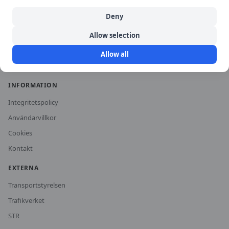
Historiska priser
Deny
För trafikskolor
Allow selection
Om oss
Allow all
Vanliga frågor
INFORMATION
Integritetspolicy
Användarvillkor
Cookies
Kontakt
EXTERNA
Transportstyrelsen
Trafikverket
STR