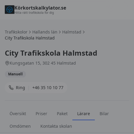
Körkortskalkylator.se
Hitta rätt trafikskola för dig
Trafikskolor
Hallands län
Halmstad
City Trafikskola Halmstad
City Trafikskola Halmstad
Kungsgatan 15, 302 45 Halmstad
Manuell
Ring
|
+46 35 10 10 77
Översikt
Priser
Paket
Lärare
Bilar
Omdömen
Kontakta skolan