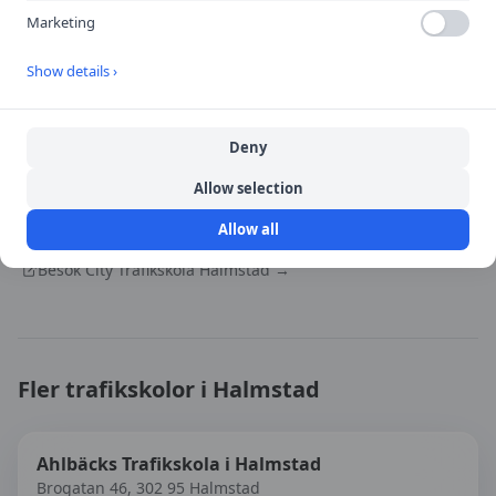
Marketing
Show details ›
Öppna i Google Maps
Deny
Källa:
portal
Allow selection
Senast uppdaterad:
2026-08-07
Allow all
Besök
City Trafikskola Halmstad
→
Fler trafikskolor i
Halmstad
Ahlbäcks Trafikskola i Halmstad
Brogatan 46, 302 95 Halmstad