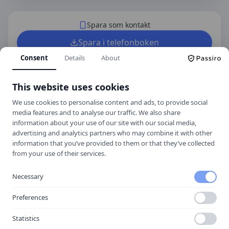
Spara som kontakt
Spara i telefonboken
Consent
Details
About
Laddar ner ett kontaktkort som du kan lägga
till
City Trafikskola Halmstad
som kontakt
med.
This website uses cookies
We use cookies to personalise content and ads, to provide social
media features and to analyse our traffic. We also share
Hitta hit
information about your use of our site with our social media,
advertising and analytics partners who may combine it with other
information that you’ve provided to them or that they’ve collected
from your use of their services.
Necessary
Preferences
Statistics