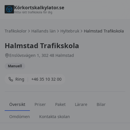
Körkortskalkylator.se
Hitta rätt trafikskola för dig
Trafikskolor
Hallands län
Hyltebruk
Halmstad Trafikskola
Halmstad Trafikskola
Enslövsvägen 1, 302 48 Halmstad
Manuell
Ring
|
+46 35 10 32 00
Översikt
Priser
Paket
Lärare
Bilar
Omdömen
Kontakta skolan