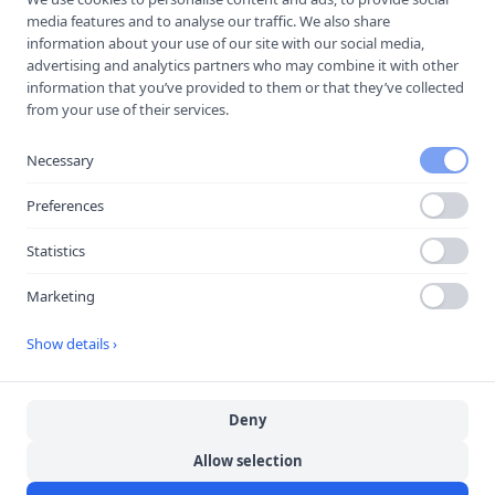
Spara i telefonboken
media features and to analyse our traffic. We also share
Laddar ner ett kontaktkort som du kan lägga
information about your use of our site with our social media,
till
Halmstad Trafikskola
som kontakt med.
advertising and analytics partners who may combine it with other
information that you’ve provided to them or that they’ve collected
from your use of their services.
Hitta hit
Necessary
Preferences
Statistics
Marketing
Show details ›
Deny
Allow selection
Öppna i Google Maps