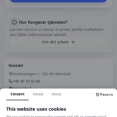
Hur fungerar tjänsten?
Läs mer om hur vi samlar in priser, jämför trafikskolor
och håller informationen aktuell.
Om vårt arbete
Kontakt
Enslövsvägen 1, 302 48 Halmstad
+46 35 10 32 00
Hemsida
Consent
Details
About
This website uses cookies
Spara som kontakt
We use cookies to personalise content and ads, to provide social