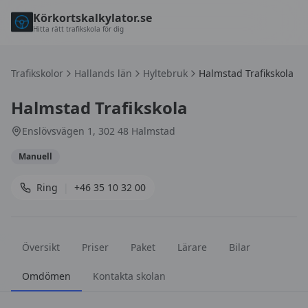
Körkortskalkylator.se
Hitta rätt trafikskola för dig
Trafikskolor
Hallands län
Hyltebruk
Halmstad Trafikskola
Halmstad Trafikskola
Enslövsvägen 1, 302 48 Halmstad
Manuell
Ring
|
+46 35 10 32 00
Översikt
Priser
Paket
Lärare
Bilar
Omdömen
Kontakta skolan