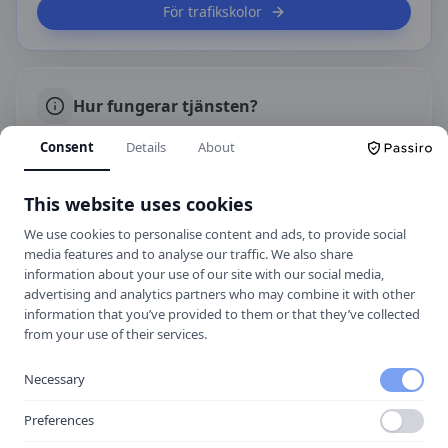
För trafikskolor
Hur fungerar tjänsten?
Läs mer om hur vi samlar in priser, jämför trafikskolor
Consent
Details
About
och håller informationen aktuell.
Om vårt arbete
This website uses cookies
We use cookies to personalise content and ads, to provide social
media features and to analyse our traffic. We also share
Kontakt
information about your use of our site with our social media,
advertising and analytics partners who may combine it with other
Enslövsvägen 1, 302 48 Halmstad
information that you’ve provided to them or that they’ve collected
+46 35 10 32 00
from your use of their services.
Hemsida
Necessary
Preferences
Spara som kontakt