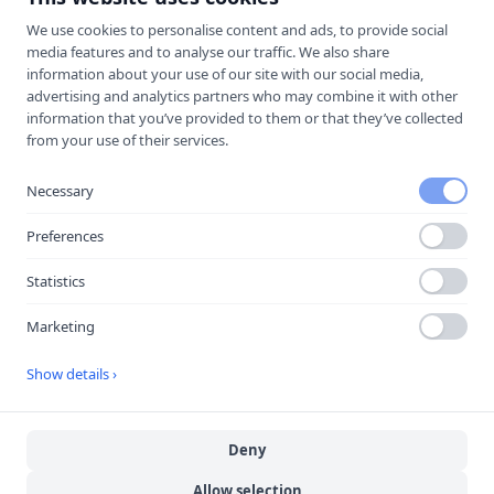
10
körlektioner
We use cookies to personalise content and ads, to provide social
Anmälningsavgift
media features and to analyse our traffic. We also share
10 körlektioner
information about your use of our site with our social media,
advertising and analytics partners who may combine it with other
670
kr/lektion
information that you’ve provided to them or that they’ve collected
from your use of their services.
Mixpaket 1 (Bil)
Necessary
10 950
kr
Preferences
15
körlektioner
Statistics
Anmälningsavgift
Marketing
15 körlektioner
Riskettan
Show details ›
730
kr/lektion
Deny
Mixpaket 2 (Bil)
Allow selection