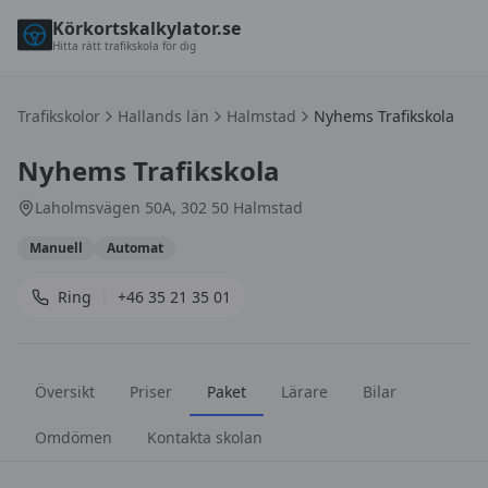
Körkortskalkylator.se
Hitta rätt trafikskola för dig
Trafikskolor
Hallands län
Halmstad
Nyhems Trafikskola
Nyhems Trafikskola
Laholmsvägen 50A, 302 50 Halmstad
Manuell
Automat
Ring
|
+46 35 21 35 01
Översikt
Priser
Paket
Lärare
Bilar
Omdömen
Kontakta skolan