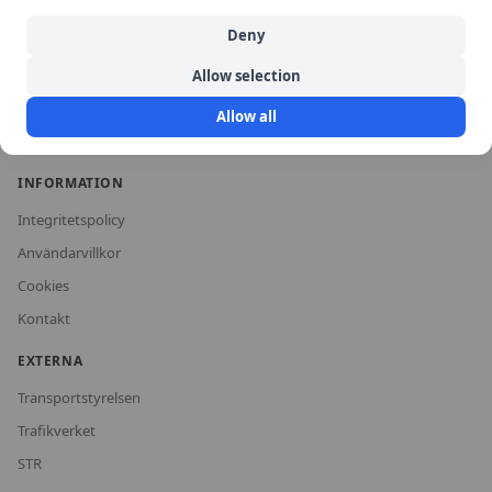
Historiska priser
Deny
För trafikskolor
Allow selection
Om oss
Allow all
Vanliga frågor
INFORMATION
Integritetspolicy
Användarvillkor
Cookies
Kontakt
EXTERNA
Transportstyrelsen
Trafikverket
STR