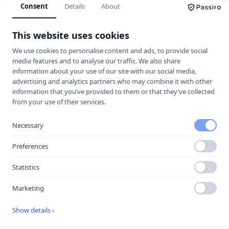
Consent
Details
About
Körkortskalkylator
This website uses cookies
Hitta rätt trafikskola för dig.
We use cookies to personalise content and ads, to provide social
media features and to analyse our traffic. We also share
information about your use of our site with our social media,
UTFORSKA
advertising and analytics partners who may combine it with other
information that you’ve provided to them or that they’ve collected
Jämför trafikskolor
from your use of their services.
Kalkylator
Trafikskolor
Necessary
Guider & Teori
Preferences
Körkortsfrågor
Statistics
Vägmärken
Marketing
MER
Show details ›
Halkbanor
Lokala guider