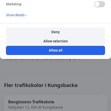
Marketing
Show details ›
Öppna i Google Maps
Deny
Källa:
portal
Allow selection
Senast uppdaterad:
2026-08-08
Allow all
Besök
Käck Entreprenad & Utbildning AB
→
Fler trafikskolor i
Kungsbacka
Bengtssons Trafikskola
Vallgatan 12, 434 30 Kungsbacka