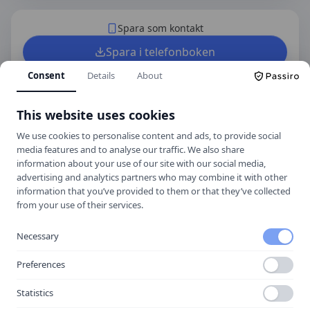
Spara som kontakt
Spara i telefonboken
Laddar ner ett kontaktkort som du kan lägga
Consent
Details
About
till
Käck Entreprenad & Utbildning AB
som
kontakt med.
This website uses cookies
We use cookies to personalise content and ads, to provide social
media features and to analyse our traffic. We also share
Hitta hit
information about your use of our site with our social media,
advertising and analytics partners who may combine it with other
information that you’ve provided to them or that they’ve collected
from your use of their services.
Necessary
Preferences
Statistics