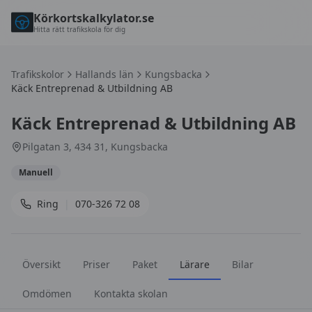
Körkortskalkylator.se
Hitta rätt trafikskola för dig
Trafikskolor
Hallands län
Kungsbacka
Käck Entreprenad & Utbildning AB
Käck Entreprenad & Utbildning AB
Pilgatan 3, 434 31, Kungsbacka
Manuell
Ring
|
070-326 72 08
Översikt
Priser
Paket
Lärare
Bilar
Omdömen
Kontakta skolan