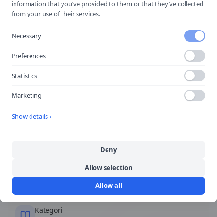
Busshållplats
information that you’ve provided to them or that they’ve collected
from your use of their services.
Markerar busshållplats.
Necessary
✅
Förekommer ofta på teoriprovet
🚗
Viktigast i stadstrafik
Preferences
Statistics
Snabbfakta
Marketing
Show details ›
Form
Rektangulär eller kvadratisk
Deny
Färg
Allow selection
Blå bakgrund, vita symboler
Allow all
Kategori