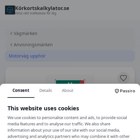
Körkortskalkylator.se
Hitta rätt trafikskola för dig
Vägmärken
Anvisningsmärken
Motorväg upphör
Consent
Details
About
This website uses cookies
We use cookies to personalise content and ads, to provide social
media features and to analyse our traffic. We also share
E2
Anvisningsmärken
information about your use of our site with our social media,
advertising and analytics partners who may combine it with other