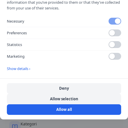
Motorväg upphör
information that you’ve provided to them or that they’ve collected
from your use of their services.
Motorvägen slutar.
Necessary
✅
Förekommer ofta på teoriprovet
🛣️
Motorväg & landsväg
Preferences
Statistics
Snabbfakta
Marketing
Show details ›
Form
Rektangulär eller kvadratisk
Deny
Färg
Allow selection
Blå bakgrund, vita symboler
Allow all
Kategori