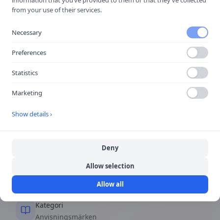
Rekommenderad lägre
information that you’ve provided to them or that they’ve collected
from your use of their services.
hastighet upphör
Necessary
Rekommendationen slutar.
Preferences
Statistics
Snabbfakta
Marketing
Show details ›
Form
Rektangulär eller kvadratisk
Deny
Färg
Allow selection
Blå bakgrund, vita symboler
Allow all
Kategori
Anvisningsmärken