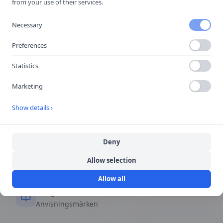
Slut på miljözon
from your use of their services.
Miljözonen slutar.
Necessary
Preferences
Statistics
Snabbfakta
Marketing
Form
Show details ›
Rektangulär eller kvadratisk
Deny
Färg
Blå bakgrund, vita symboler
Allow selection
Allow all
Kategori
Anvisningsmärken