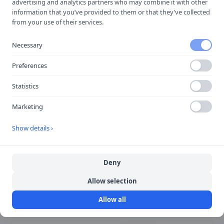
Förbud mot trafik med cykel
advertising and analytics partners who may combine it with other
information that you’ve provided to them or that they’ve collected
och moped klass II
from your use of their services.
Cyklar och moped klass II förbjudna.
Necessary
✅
Förekommer ofta på teoriprovet
Preferences
🚗
Viktigast i stadstrafik
Statistics
Marketing
Snabbfakta
Show details ›
Form
Rund med röd kant
Deny
Allow selection
Färg
Vit/gul bakgrund, röd kant
Allow all