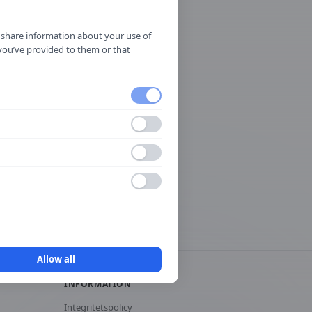
o share information about your use of
 you’ve provided to them or that
ategori
okaliseringsmärken för
erviceanläggningar
rken
Allow all
INFORMATION
Integritetspolicy