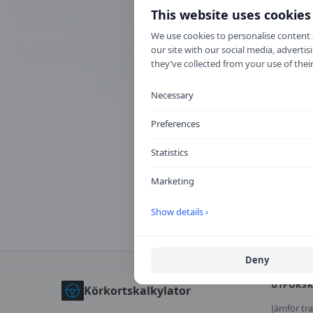
This website uses cookies
We use cookies to personalise content a
our site with our social media, advert
Snabbfakta
they’ve collected from your use of their
Necessary
Form
Varierar
Preferences
Statistics
Marketing
A
Show details ›
Deny
UTFORS
Körkortskalkylator
Jämför tra