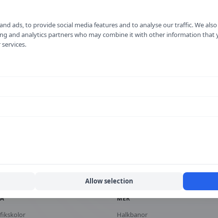
nd ads, to provide social media features and to analyse our traffic. We als
ising and analytics partners who may combine it with other information that
 services.
Färg
K
Varierar
L
s
lla
Lokaliseringsmärken för serviceanläggningar
Alla vägmä
Allow selection
KA
MER
fikskolor
Halkbanor