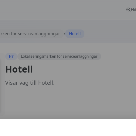
Hi
rken för serviceanläggningar
/
Hotell
H7
Lokaliseringsmärken för serviceanläggningar
Hotell
Visar väg till hotell.
Restaurang
Vandrarhem