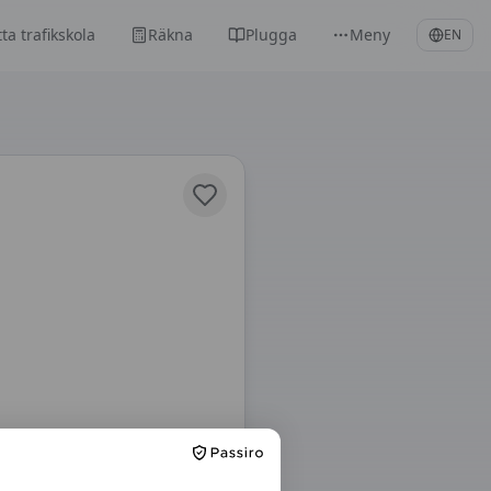
tta trafikskola
Räkna
Plugga
Meny
EN