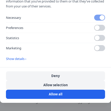
Restaurang
information that you’ve provided to them or that they’ve collected
from your use of their services.
Visar väg till restaurang.
Necessary
Preferences
Snabbfakta
Statistics
Marketing
Form
Varierar
Show details ›
Färg
Deny
Varierar
Allow selection
Allow all
Kategori
Lokaliseringsmärken för serviceanläggningar