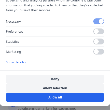
Orienteringstavla vid
advertising and analytics partners who may combine it with other
information that you’ve provided to them or that they’ve collected
förbjuden sväng i korsning
from your use of their services.
Visar alternativ väg.
Necessary
Preferences
Statistics
Snabbfakta
Marketing
Form
Show details ›
Varierar
Deny
Färg
Varierar
Allow selection
Allow all
Kategori
Lokaliseringsmärken för vägvisning