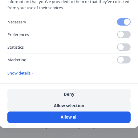
Räddningsplats
information that you’ve provided to them or that they’ve collected
from your use of their services.
Visar väg till räddningsplats.
Necessary
Preferences
Snabbfakta
Statistics
Marketing
Form
Varierar
Show details ›
Färg
Deny
Varierar
Allow selection
Allow all
Kategori
Lokaliseringsmärken för vägvisning