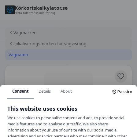
Körkortskalkylator.se
Hitta rätt trafikskola för dig
Vägmärken
Lokaliseringsmärken för vägvisning
Vägnamn
Consent
Details
About
This website uses cookies
We use cookies to personalise content and ads, to provide social
media features and to analyse our traffic. We also share
F11
Lokaliseringsmärken för vägvisning
information about your use of our site with our social media,
advertising and analytics partners who may combine it with other