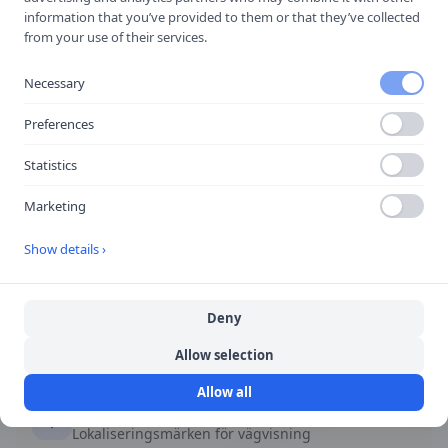
Vägnamn
information that you’ve provided to them or that they’ve collected
from your use of their services.
Visar gatans eller vägens namn.
Necessary
🚗
Viktigast i stadstrafik
Preferences
Statistics
Snabbfakta
Marketing
Form
Show details ›
Varierar
Färg
Deny
Varierar
Allow selection
Allow all
Kategori
Lokaliseringsmärken för vägvisning