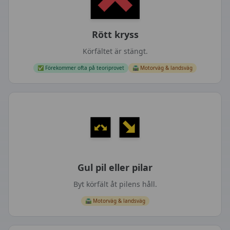
Rött kryss
Körfältet är stängt.
✅
Förekommer ofta på teoriprovet
🛣️
Motorväg & landsväg
Gul pil eller pilar
Byt körfält åt pilens håll.
🛣️
Motorväg & landsväg