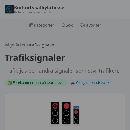
Körkortskalkylator.se
Hitta rätt trafikskola för dig
Kategorier
Sök
Favoriter
Vägmärken
/
Trafiksignaler
Trafiksignaler
Trafikljus och andra signaler som styr trafiken.
✅
Förekommer ofta på teoriprovet
🚗
Viktigast i stadstrafik