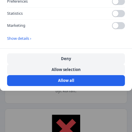
Preferences
Lodrätt streck eller pil
Statistics
Körfältet är öppet.
Marketing
Show details ›
Deny
Allow selection
Vågrätt streck
Allow all
Byt körfält.