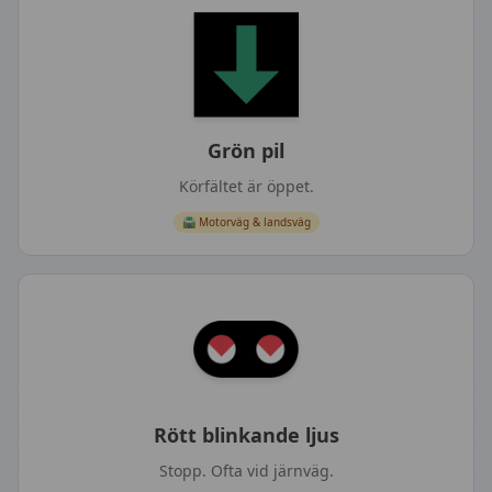
Grön pil
Körfältet är öppet.
🛣️
Motorväg & landsväg
Rött blinkande ljus
Stopp. Ofta vid järnväg.